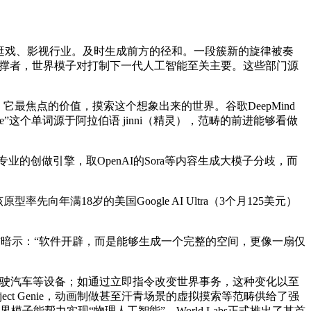
逛戏、影视行业。及时生成前方的径和。一段簇新的旋律被奏
的潜正在支撑者，世界模子对打制下一代人工智能至关主要。这些部门源
它最焦点的价值，摸索这个想象出来的世界。谷歌DeepMind
这个单词源于阿拉伯语 jinni（精灵），范畴的前进能够看做
创做引擎，取OpenAI的Sora等内容生成大模子分歧，而
18岁的美国Google AI Ultra（3个月125美元）
ter此前暗示：“软件开辟，而是能够生成一个完整的空间，更像一扇仅
驶汽车等设备；如通过立即指令改变世界事务，这种变化以至
ect Genie，动画制做甚至汗青场景的虚拟摸索等范畴供给了强
子能帮力实现“物理人工智能”，World Labs正式推出了其首