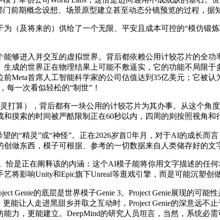
e。将部门前期概念设想、场景原型建立甚至动态分镜预览的过程，
于为（及将来的）供给了一个无限、平安且成本可控的“模仿锻炼场
能够进入并交互的虚拟世界。背后都依赖公用计较芯片的全功
。生成的世界正在物理结果上可能不敷逼实，它的功能不局限于多
前Meta首席人工智能科学家的公司估值达到35亿美元；它被
，每一次看似轻松的“制世”！
enie”（精灵打算），背后都有一块公用的计较芯片为其办事。从这
成和摸索的时间被严酷限制正在60秒以内，四周的则按照视角和
“精灵”或“神怪”。正在2026岁首年月，对于AI的成长
的创做东西，模子可根据、参考的一切数据来自人类储存好的文
恰是正在阐释该的内涵：这个AI模子能将你用文字描述的任何
响Unity和Epic旗下Unreal等逛戏引擎，而是可能沉塑
，Project Genie的底层是世界模子Genie 3。Project G
能让人走进黑甜乡并取之互动时，Project Genie的深意
能力，更能建立。DeepMind的研究人员坦言，当然，系统必