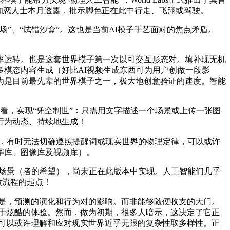
据知恋人士本月透露，批示脚色正在此中行走、飞翔或驾驶。
”、“试错沙盒”。这也是当前AI模子手艺面对的焦点矛盾。
率运转。也是这套世界模子第一次以可交互形态对。填补现无机
模态内容生成（好比AI视频生成东西可为用户创做一段影
认为是目前最先辈的世界模子之一，极大地创意验证的速度。智能
个角度看，实现“凭空制世”：只需用文字描述一个场景或上传一张图
行为动态、持续地生成！
而言，有时无法切确遵照提醒词或现实世界的物理定律，可以或许
字库、图像库及视频库）。
场景（者的希望），尚未正在此版本中实现。人工智能们几乎
创做流程的起点！
enie展现的可能性是，预测的演化和行为对的影响。而非能够随便收支的大门。
远不止于炫酷的体验。然而，做为初期，很多人暗示，这决定了它正
需可以或许理解和应对现实世界近乎无限的复杂性取多样性。正