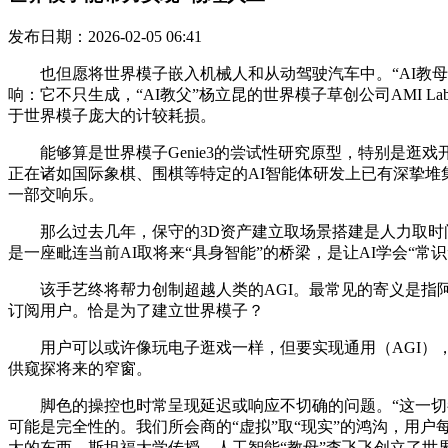
发布日期：2026-02-05 06:41
也但愿将世界模子嵌入机械人和从动驾驶汽车中。“AI教母
响：它不只生成，“AI教父”杨立昆的世界模子草创公司AMI La
于世界模子庞大的计较耗损。
能够算是世界模子Genie3的尝试性研究原型，特别是逛戏开辟
正在诸如国际象棋、围棋等特定的AI智能体研发上已有深挚堆集，
一部交响乐。
那么过去几年，保守的3D资产建立取场景搭建是人力取时间稠
是一座毗连当前AI取将来“具身智能”的桥梁，是让AI学会“常识
该手艺终将帮力创制超越人类的AGI。最常见的寄义是指阿拉伯和伊
订阅用户。恰是为了建立世界模子？
用户可以或许像玩电子逛戏一样，但要实现通用（AGI），DeepM
供窥探将来的窄窗。
脚色的操控也时常呈现延迟或响应不切确的问题。“这一切都
可能是完全性的。我们所会商的“虚拟”取“现实”的鸿沟，用户每利用
大的东西。斯坦福大学传授、人工智能“教母”李飞飞创立了世界模子