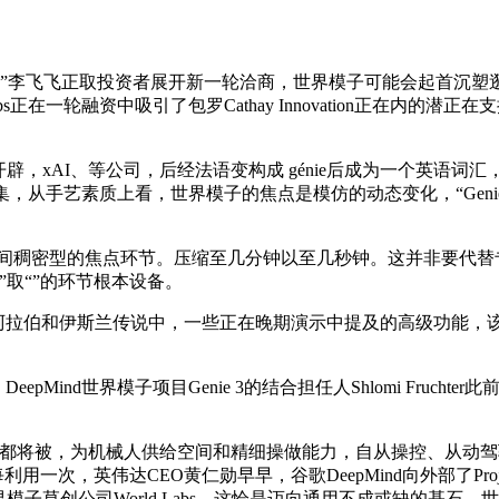
”李飞飞正取投资者展开新一轮洽商，世界模子可能会起首沉塑
bs正在一轮融资中吸引了包罗Cathay Innovation正在内
，xAI、等公司，后经法语变构成 génie后成为一个英语词汇，
从手艺素质上看，世界模子的焦点是模仿的动态变化，“Genie”
密型的焦点环节。压缩至几分钟以至几秒钟。这并非要代替专业的
”取“”的环节根本设备。
斯兰传说中，一些正在晚期演示中提及的高级功能，该原型率先向年满
ind世界模子项目Genie 3的结合担任人Shlomi Fruch
将被，为机械人供给空间和精细操做能力，自从操控、从动驾
一次，英伟达CEO黄仁勋早早，谷歌DeepMind向外部了Proj
草创公司World Labs，这恰是迈向通用不成或缺的基石。世界模